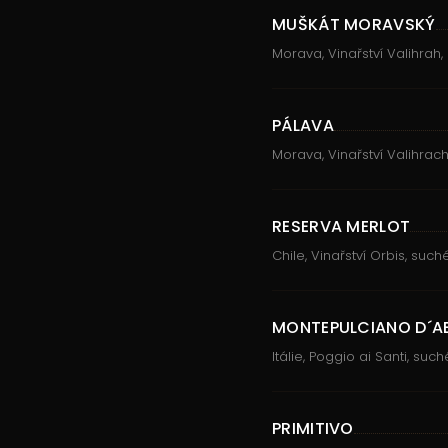
MUŠKÁT MORAVSKÝ
Morava, Vinařství Valihrah
PÁLAVA
Morava, Vinařství Valihrac
RESERVA MERLOT
Chile, Vinařství Orbis, such
MONTEPULCIANO D´A
Itálie, Poggio ai Santi, such
PRIMITIVO