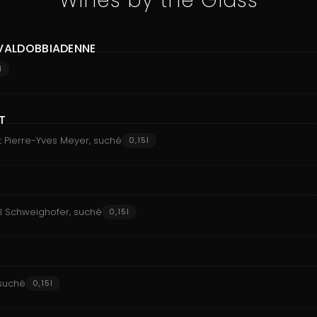
Wines by the Glass
VALDOBBIADENNE
l
T
t Pierre-Yves Meyer, suché
0,15l
l Schweighofer, suché
0,15l
 suché
0,15l