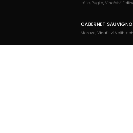
Itálie, Puglia, Vinařství Fell
CABERNET SAUVIGNO
Morava, Vinařství Valihrach