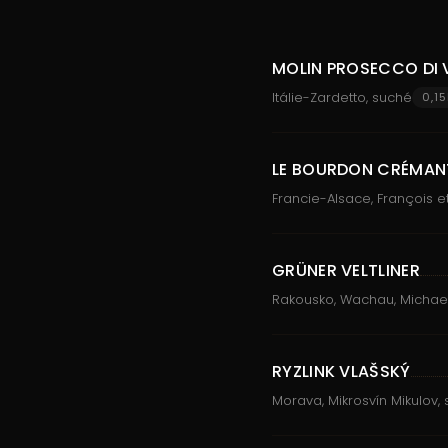
MOLIN PROSECCO DI 
Itálie-Zardetto, suché
0,15
LE BOURDON CRÉMAN
Francie-Alsace, François e
GRÜNER VELTLINER
Rakousko, Wachau, Michae
RYZLINK VLAŠSKÝ
Morava, Mikrosvín Mikulov,