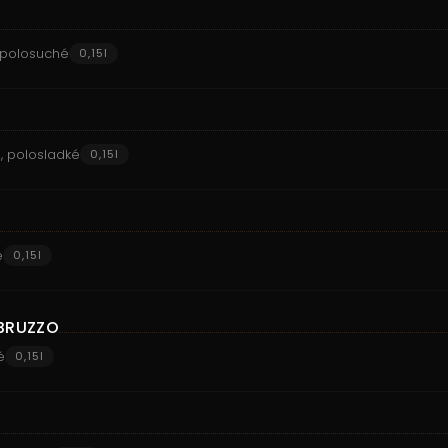
, polosuché
0,15l
h, polosladké
0,15l
é
0,15l
BRUZZO
é
0,15l